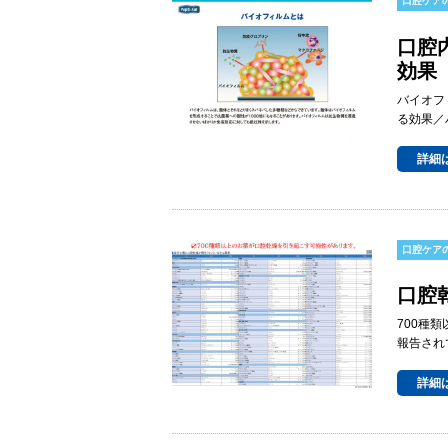
口腔ケア
口腔
効果
バイオフ
る効果／
詳細
口腔ケア
口腔
700種
報告され
詳細