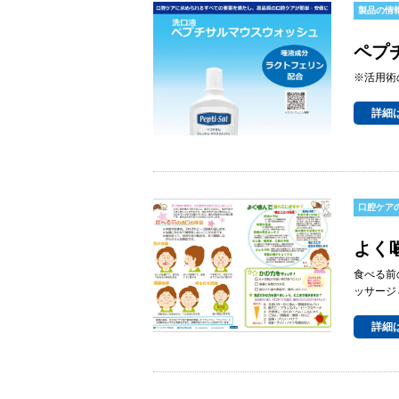
製品の情
ペプ
※活用術
詳細
口腔ケア
よく
食べる前
ッサージ
詳細