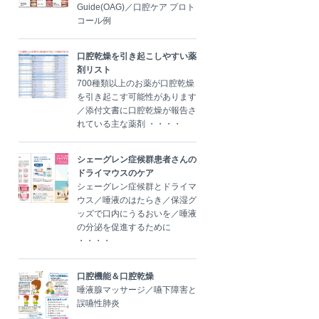
Guide(OAG)／口腔ケア プロト
コール例
口腔乾燥を引き起こしやすい薬
剤リスト
700種類以上のお薬が口腔乾燥
を引き起こす可能性があります
／添付文書に口腔乾燥が報告さ
れている主な薬剤 ・・・・
シェーグレン症候群患者さんの
ドライマウスのケア
シェーグレン症候群とドライマ
ウス／唾液のはたらき／保湿グ
ッズで口内にうるおいを／唾液
の分泌を促進するために
・・・・
口腔機能＆口腔乾燥
唾液腺マッサージ／嚥下障害と
誤嚥性肺炎