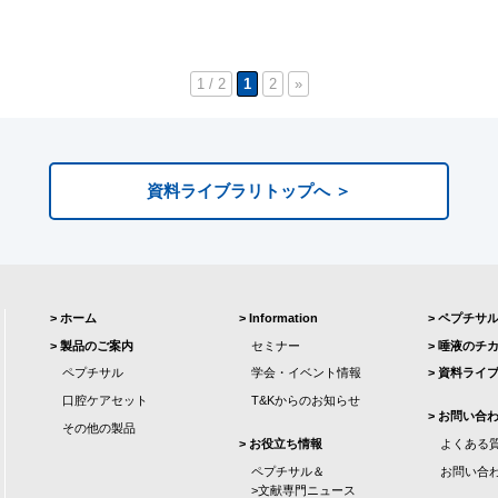
1 / 2
1
2
»
資料ライブラリトップへ ＞
ホーム
Information
ペプチサ
製品のご案内
セミナー
唾液のチ
ペプチサル
学会・イベント情報
資料ライ
口腔ケアセット
T&Kからのお知らせ
お問い合
その他の製品
お役立ち情報
よくある
ペプチサル＆
お問い合
>文献専門ニュース