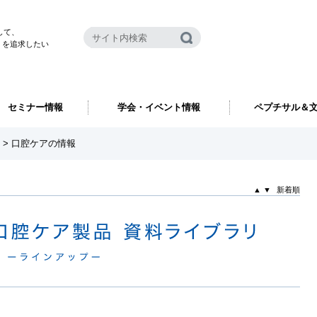
して、
さ）を追求したい
セミナー情報
学会・イベント情報
ペプチサル＆
>
口腔ケアの情報
▲
▼
新着順