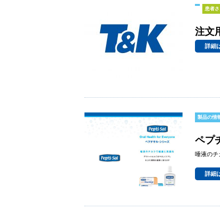
患者さ
注文
詳細
製品の情
ペプ
唾液のチ
詳細