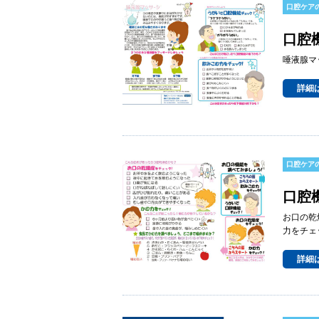
口腔ケア
口腔
唾液腺マ
詳細
口腔ケア
口腔
お口の乾
力をチェ
詳細