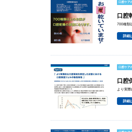
口腔ケア
口腔
700種
詳細
口腔ケア
口腔
より実際
詳細