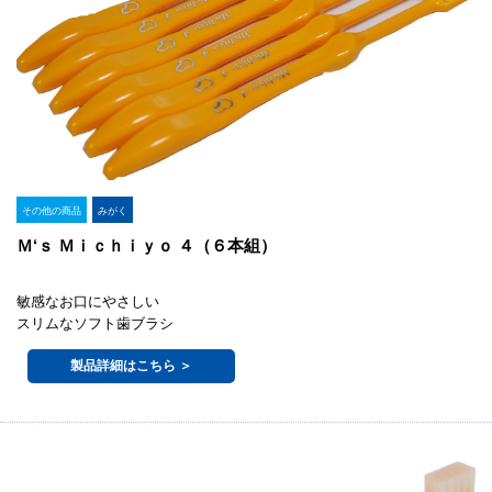
その他の商品
みがく
Ｍ‘ｓ Ｍｉｃｈｉｙｏ ４（６本組）
敏感なお口にやさしい
スリムなソフト歯ブラシ
製品詳細はこちら ＞